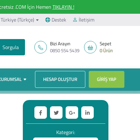
retsiz .COM İçin Hemen
TIKLAYIN !
Türkiye (Türkçe)
Destek
İletişim
Bizi Arayın
Sepet
0850 554 5439
0 Ürün
KURUMSAL
HESAP OLUŞTUR
GIRIŞ YAP
Kategori: