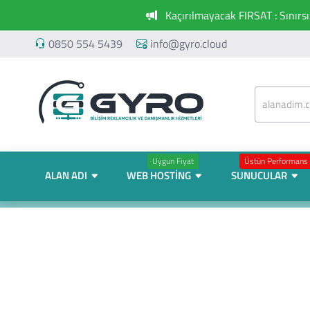
Kaçırılmayacak FIRSAT : Sınırs
0850 554 5439
info@gyro.cloud
Uygun Fiyat
Üstün Performans
ALAN ADI
WEB HOSTING
SUNUCULAR