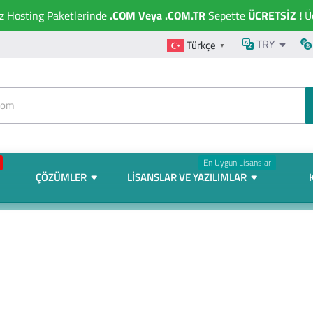
ız Hosting Paketlerinde
.COM Veya .COM.TR
Sepette
ÜCRETSİZ !
Üc
TRY
Türkçe
▼
En Uygun Lisanslar
ÇÖZÜMLER
LISANSLAR VE YAZILIMLAR