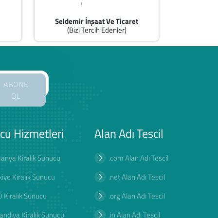
Seldemir İnşaat Ve Ticaret
(Bizi Tercih Edenler)
ABONE
OL
cu Hizmetleri
Alan Adı Tescil
anya Kiralık Sunucu
.com Alan Adı Tescil
kiye Kiralık Sunucu
.net Alan Adı Tescil
 Kiralık Sunucu
.org Alan Adı Tescil
landiya Kiralık Sunucu
.in Alan Adı Tescil