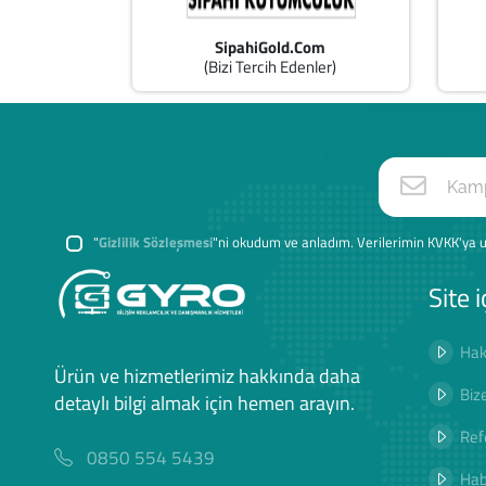
SipahiGold.Com
(Bizi Tercih Edenler)
"
Gizlilik Sözleşmesi
"ni okudum ve anladım. Verilerimin KVKK'ya u
Site i
Hak
Ürün ve hizmetlerimiz hakkında daha
Biz
detaylı bilgi almak için hemen arayın.
Ref
0850 554 5439
Hab