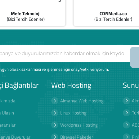
Mefe Teknoloji
CDNMedia.co
(Bizi Tercih Edenler)
(Bizi Tercih Edenler)
ygun olarak saklanması ve işlenmesi için onay/yetki veriyorum.
çi Bağlantılar
Web Hosting
Sunu
kımızda
Almanya Web Hosting
Alm
e Ulaşın
Linux Hosting
Tür
eranslar
Wordpress Hosting
ABD
er ve Duyurular
Bireysel Paketler
Fin