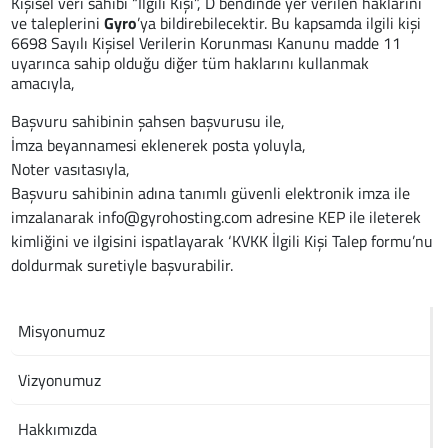
Kişisel veri sahibi “İlgili Kişi”, D bendinde yer verilen haklarını
ve taleplerini
Gyro
’ya bildirebilecektir. Bu kapsamda ilgili kişi
6698 Sayılı Kişisel Verilerin Korunması Kanunu madde 11
uyarınca sahip olduğu diğer tüm haklarını kullanmak
amacıyla,
Başvuru sahibinin şahsen başvurusu ile,
İmza beyannamesi eklenerek posta yoluyla,
Noter vasıtasıyla,
Başvuru sahibinin adına tanımlı güvenli elektronik imza ile
imzalanarak
info@gyrohosting.com
adresine KEP ile ileterek
kimliğini ve ilgisini ispatlayarak ‘KVKK İlgili Kişi Talep formu’nu
doldurmak suretiyle başvurabilir.
Misyonumuz
Vizyonumuz
Hakkımızda