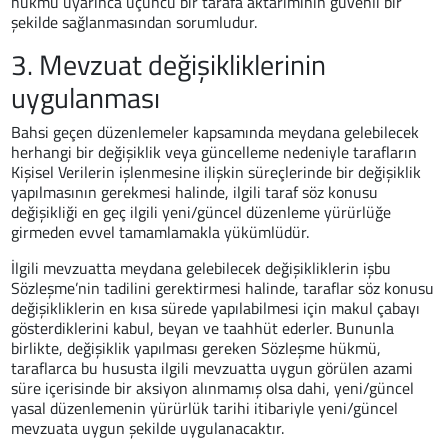
hükmü uyarınca üçüncü bir tarafa aktarımının güvenli bir
şekilde sağlanmasından sorumludur.
3. Mevzuat değişikliklerinin
uygulanması
Bahsi geçen düzenlemeler kapsamında meydana gelebilecek
herhangi bir değişiklik veya güncelleme nedeniyle tarafların
Kişisel Verilerin işlenmesine ilişkin süreçlerinde bir değişiklik
yapılmasının gerekmesi halinde, ilgili taraf söz konusu
değişikliği en geç ilgili yeni/güncel düzenleme yürürlüğe
girmeden evvel tamamlamakla yükümlüdür.
İlgili mevzuatta meydana gelebilecek değişikliklerin işbu
Sözleşme’nin tadilini gerektirmesi halinde, taraflar söz konusu
değişikliklerin en kısa sürede yapılabilmesi için makul çabayı
gösterdiklerini kabul, beyan ve taahhüt ederler. Bununla
birlikte, değişiklik yapılması gereken Sözleşme hükmü,
taraflarca bu hususta ilgili mevzuatta uygun görülen azami
süre içerisinde bir aksiyon alınmamış olsa dahi, yeni/güncel
yasal düzenlemenin yürürlük tarihi itibariyle yeni/güncel
mevzuata uygun şekilde uygulanacaktır.