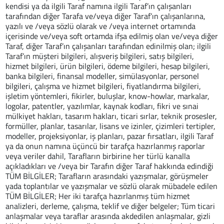
kendisi ya da ilgili Taraf namına ilgili Taraf’ın çalışanları
tarafından diğer Tarafa ve/veya diğer Taraf’ın çalışanlarına,
yazılı ve /veya sözlü olarak ve /veya internet ortamında
içerisinde ve/veya soft ortamda ifşa edilmiş olan ve/veya diğer
Taraf, diğer Taraf’ın çalışanları tarafından edinilmiş olan; ilgili
Taraf’ın müşteri bilgileri, alışveriş bilgileri, satış bilgileri,
hizmet bilgileri, ürün bilgileri, ödeme bilgileri, hesap bilgileri,
banka bilgileri, finansal modeller, simülasyonlar, personel
bilgileri, çalışma ve hizmet bilgileri, fiyatlandırma bilgileri,
işletim yöntemleri, fikirler, buluşlar, know-howlar, markalar,
logolar, patentler, yazılımlar, kaynak kodları, fikri ve sınai
mülkiyet hakları, tasarım hakları, ticari sırlar, teknik prosesler,
formüller, planlar, tasarılar, lisans ve izinler, çizimleri tertipler,
modeller, projeksiyonlar, iş planları, pazar fırsatları, ilgili Taraf
ya da onun namına üçüncü bir tarafça hazırlanmış raporlar
veya veriler dahil, Tarafların birbirine her türlü kanalla
açıkladıkları ve /veya bir Tarafın diğer Taraf hakkında edindiği
TÜM BİLGİLER; Tarafların arasındaki yazışmalar, görüşmeler
yada toplantılar ve yazışmalar ve sözlü olarak mübadele edilen
TÜM BİLGİLER; Her iki tarafça hazırlanmış tüm hizmet
analizleri, derleme, çalışma, teklif ve diğer belgeler; Tüm ticari
anlaşmalar veya taraflar arasında akdedilen anlaşmalar, gizli