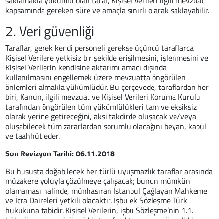
saklamakla yükümlü olan taraf, Kişisel Verileri ilgili mevzuat
kapsamında gereken süre ve amaçla sınırlı olarak saklayabilir.
2. Veri güvenliği
Taraflar, gerek kendi personeli gerekse üçüncü taraflarca
Kişisel Verilere yetkisiz bir şekilde erişilmesini, işlenmesini ve
Kişisel Verilerin kendisine aktarımı amacı dışında
kullanılmasını engellemek üzere mevzuatta öngörülen
önlemleri almakla yükümlüdür. Bu çerçevede, taraflardan her
biri, Kanun, ilgili mevzuat ve Kişisel Verileri Koruma Kurulu
tarafından öngörülen tüm yükümlülükleri tam ve eksiksiz
olarak yerine getireceğini, aksi takdirde oluşacak ve/veya
oluşabilecek tüm zararlardan sorumlu olacağını beyan, kabul
ve taahhüt eder.
Son Revizyon Tarihi: 06.11.2018
Bu hususta doğabilecek her türlü uyuşmazlık taraflar arasında
müzakere yoluyla çözülmeye çalışacak; bunun mümkün
olamaması halinde, münhasıran İstanbul Çağlayan Mahkeme
ve İcra Daireleri yetkili olacaktır. İşbu ek Sözleşme Türk
hukukuna tabidir. Kişisel Verilerin, işbu Sözleşme’nin 1.1.