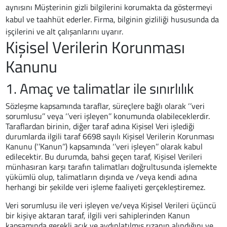
aynısını Müşterinin gizli bilgilerini korumakta da göstermeyi
kabul ve taahhüt ederler. Firma, bilginin gizliliği hususunda da
işçilerini ve alt çalışanlarını uyarır.
Kişisel Verilerin Korunması
Kanunu
1. Amaç ve talimatlar ile sınırlılık
Sözleşme kapsamında taraflar, süreçlere bağlı olarak ‘’veri
sorumlusu’’ veya ‘’veri işleyen’’ konumunda olabileceklerdir.
Taraflardan birinin, diğer taraf adına Kişisel Veri işlediği
durumlarda ilgili taraf 6698 sayılı Kişisel Verilerin Korunması
Kanunu (‘’Kanun’’) kapsamında ‘’veri işleyen’’ olarak kabul
edilecektir. Bu durumda, bahsi geçen taraf, Kişisel Verileri
münhasıran karşı tarafın talimatları doğrultusunda işlemekte
yükümlü olup, talimatların dışında ve /veya kendi adına
herhangi bir şekilde veri işleme faaliyeti gerçekleştiremez.
Veri sorumlusu ile veri işleyen ve/veya Kişisel Verileri üçüncü
bir kişiye aktaran taraf, ilgili veri sahiplerinden Kanun
kapsamında gerekli açık ve aydınlatılmış rızanın alındığını ve