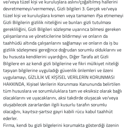
ve/veya tüzel kişi ve kuruluşlara aslını/çoğaltılmış hallerini
devretmemeyi/vermemeyi, Gizli bilgileri 3. Gerçek ve/veya
tüzel kişi ve kuruluşlara kısmen veya tamamen ifşa etmemeyi
Gizli Bilgilerin gizlilik niteliğini ve bunları gizli tutulması
gerekliliğini, Gizli Bilgileri sözleşme uyarınca bilmesi gereken
çalışanlarına ve yöneticilerine bildirmeyi ve onların da
taahhüdü altında çalışanlarını sağlamayı ve onların da iş bu
gizlilik sözleşmesi gereğince doğrudan sorumlu olduklarını ve
bu hususta kendilerini uyardığını, Diğer Tarafa ait Gizli
Bilgilere en az kendi gizli bilgilerine ve fikri mülkiyet niteliği
taşıyan bilgilerine uyguladığı güvenlik önlemleri ve özeni
uygulamayı, GİZLİLİK VE KİŞİSEL VERİLERİN KORUNMASI
HAKKINDA, Kişisel Verilerin Korunması Kanununda belirtilen
tüm hususlara ve sorumluluklara tam ve eksiksiz olarak bağlı
olacaklarını ve uyacaklarını, aksi takdirde oluşacak ve/veya
oluşabilecek zararlardan ilgili kusurlu tarafın sorumlu
olacağını, kayıtsız-şartsız gayri kabili rücu kabul taahhüt
ederler.
Firma, kendi bu gizli bilgelerini korumakta gösterdiği özenin