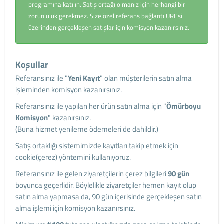
programına katılın. Satış ortağı olmanız için herhangi bir
zorunluluk gerekmez. Size özel referans bağlantı URL'si
üzerinden gerçekleşen satışlar için komisyon kazanırsınız.
Koşullar
Referansınız ile "
Yeni Kayıt
" olan müşterilerin satın alma
işleminden komisyon kazanırsınız.
Referansınız ile yapılan her ürün satın alma için "
Ömürboyu
Komisyon
" kazanırsınız.
(Buna hizmet yenileme ödemeleri de dahildir.)
Satış ortaklığı sistemimizde kayıtları takip etmek için
cookie(çerez) yöntemini kullanıyoruz.
Referansınız ile gelen ziyaretçilerin çerez bilgileri
90 gün
boyunca geçerlidir. Böylelikle ziyaretçiler hemen kayıt olup
satın alma yapmasa da, 90 gün içerisinde gerçekleşen satın
alma işlemi için komisyon kazanırsınız.