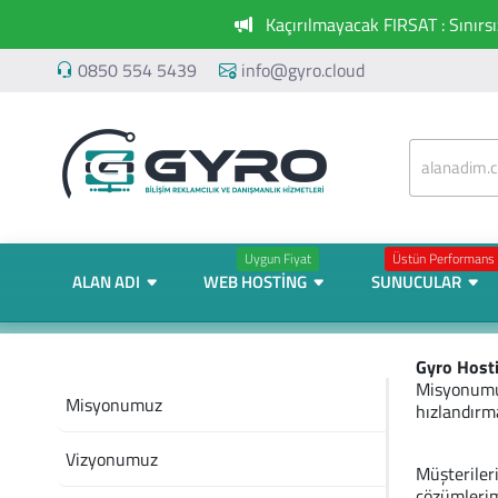
Kaçırılmayacak FIRSAT : Sınırs
0850 554 5439
info@gyro.cloud
Uygun Fiyat
Üstün Performans
ALAN ADI
WEB HOSTING
SUNUCULAR
Gyro Host
Misyonumuz
Misyonumuz
hızlandırma
Vizyonumuz
Müşteriler
çözümlerimi