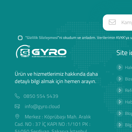
"
Gizlilik Sözleşmesi
"ni okudum ve anladım. Verilerimin KVKK'ya u
Site i
Hak
Ürün ve hizmetlerimiz hakkında daha
Biz
detaylı bilgi almak için hemen arayın.
Ref
0850 554 5439
Hab
info@gyro.cloud
Blog
Merkez : Köprübaşı Mah. Aralık
Cad. NO : 37 İÇ KAPI NO :1/101 PK :
Bilg
54050 Serdivan, Sakarya İstanbul