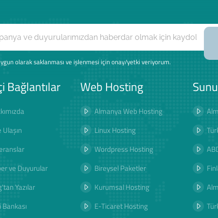
ygun olarak saklanması ve işlenmesi için onay/yetki veriyorum.
çi Bağlantılar
Web Hosting
Sunu
kımızda
Almanya Web Hosting
Alm
e Ulaşın
Linux Hosting
Tür
eranslar
Wordpress Hosting
ABD
er ve Duyurular
Bireysel Paketler
Fin
'tan Yazılar
Kurumsal Hosting
Al
i Bankası
E-Ticaret Hosting
Tür