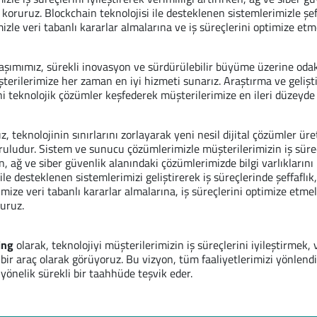
ı koruruz. Blockchain teknolojisi ile desteklenen sistemlerimizle şe
zle veri tabanlı kararlar almalarına ve iş süreçlerini optimize etm
aşımımız, sürekli inovasyon ve sürdürülebilir büyüme üzerine odak
terilerimize her zaman en iyi hizmeti sunarız. Araştırma ve geliş
ni teknolojik çözümler keşfederek müşterilerimize en ileri düzeyde 
, teknolojinin sınırlarını zorlayarak yeni nesil dijital çözümler 
ruludur. Sistem ve sunucu çözümlerimizle müşterilerimizin iş süreçl
, ağ ve siber güvenlik alanındaki çözümlerimizde bilgi varlıklarını
 ile desteklenen sistemlerimizi geliştirerek iş süreçlerinde şeffaflı
mize veri tabanlı kararlar almalarına, iş süreçlerini optimize etme
luruz.
ing
olarak, teknolojiyi müşterilerimizin iş süreçlerini iyileştirmek,
bir araç olarak görüyoruz. Bu vizyon, tüm faaliyetlerimizi yönlendir
yönelik sürekli bir taahhüde teşvik eder.