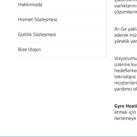
Hakkımızda
varlıkların
çözümlerimi
Hizmet Sözleşmesi
Ar-Ge yakl
Gizlilik Sözleşmesi
ederek müş
yönelik ye
Bize Ulaşın
Vizyonumuz
üzerine ku
hedeflerken
teknolojisi
müşterileri
yardımcı o
Gyro Host
etmek için 
ilerlemeye 