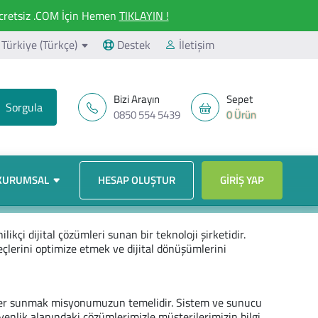
retsiz .COM İçin Hemen
TIKLAYIN !
Türkiye (Türkçe)
Destek
İletişim
Bizi Arayın
Sepet
0850 554 5439
0 Ürün
KURUMSAL
HESAP OLUŞTUR
GIRIŞ YAP
ikçi dijital çözümleri sunan bir teknoloji şirketidir.
eçlerini optimize etmek ve dijital dönüşümlerini
zümler sunmak misyonumuzun temelidir. Sistem ve sunucu
güvenlik alanındaki çözümlerimizle müşterilerimizin bilgi