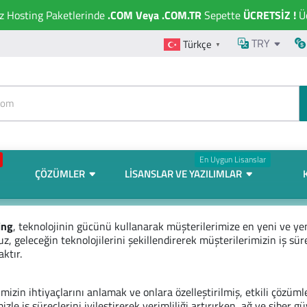
ız Hosting Paketlerinde
.COM Veya .COM.TR
Sepette
ÜCRETSİZ !
Üc
TRY
Türkçe
▼
En Uygun Lisanslar
ÇÖZÜMLER
LISANSLAR VE YAZILIMLAR
ing
, teknolojinin gücünü kullanarak müşterilerimize en yeni ve yenil
, geleceğin teknolojilerini şekillendirerek müşterilerimizin iş sür
ktır.
imizin ihtiyaçlarını anlamak ve onlara özelleştirilmiş, etkili çö
zle iş süreçlerini iyileştirerek verimliliği artırırken, ağ ve siber 