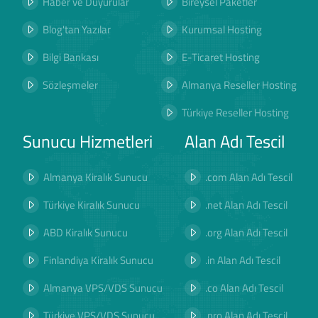
Haber ve Duyurular
Bireysel Paketler
Blog'tan Yazılar
Kurumsal Hosting
Bilgi Bankası
E-Ticaret Hosting
Sözleşmeler
Almanya Reseller Hosting
Türkiye Reseller Hosting
Sunucu Hizmetleri
Alan Adı Tescil
Almanya Kiralık Sunucu
.com Alan Adı Tescil
Türkiye Kiralık Sunucu
.net Alan Adı Tescil
ABD Kiralık Sunucu
.org Alan Adı Tescil
Finlandiya Kiralık Sunucu
.in Alan Adı Tescil
Almanya VPS/VDS Sunucu
.co Alan Adı Tescil
Türkiye VPS/VDS Sunucu
.pro Alan Adı Tescil