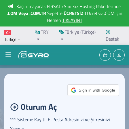
Kaçırılmayacak FIRSAT : Sınırsız Hosting Paketlerinde
.COM Veya .COM.TR
Sepette
ÜCRETSİZ !
Ücretsiz .COM İçin
Hemen
TIKLAYIN !
TRY
Türkiye (Türkçe)
Destek
Türkçe
▼
Sign in with Google
Oturum Aç
*** Sisteme Kayıtlı E-Posta Adresinizi ve Şifresinizi
Yazınız.