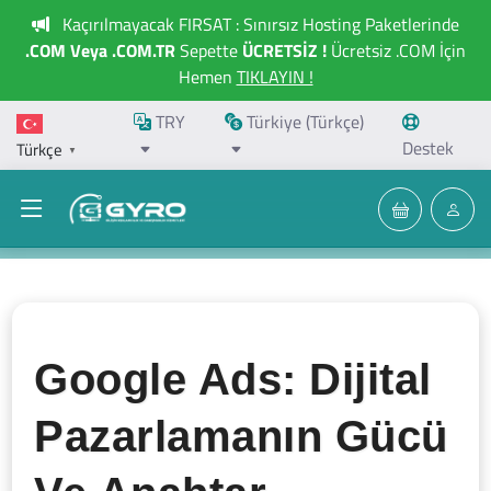
Kaçırılmayacak FIRSAT : Sınırsız Hosting Paketlerinde
.COM Veya .COM.TR
Sepette
ÜCRETSİZ !
Ücretsiz .COM İçin
Hemen
TIKLAYIN !
TRY
Türkiye (Türkçe)
Destek
Türkçe
▼
Google Ads: Dijital
Pazarlamanın Gücü