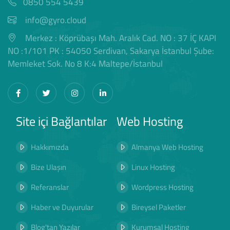
0850 554 5439
info@gyro.cloud
Merkez : Köprübaşı Mah. Aralık Cad. NO : 37 İÇ KAPI
NO :1/101 PK : 54050 Serdivan, Sakarya İstanbul Şube:
Memleket Sok. No 8 K:4 Maltepe/İstanbul
Site içi Bağlantılar
Web Hosting
Hakkımızda
Almanya Web Hosting
Bize Ulaşın
Linux Hosting
Referanslar
Wordpress Hosting
Haber ve Duyurular
Bireysel Paketler
Blog'tan Yazılar
Kurumsal Hosting