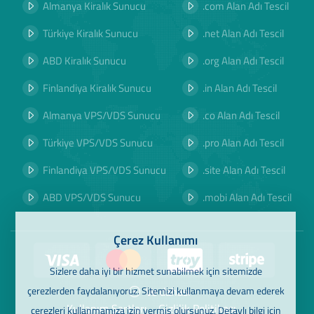
Almanya Kiralık Sunucu
.com Alan Adı Tescil
Türkiye Kiralık Sunucu
.net Alan Adı Tescil
ABD Kiralık Sunucu
.org Alan Adı Tescil
Finlandiya Kiralık Sunucu
.in Alan Adı Tescil
Almanya VPS/VDS Sunucu
.co Alan Adı Tescil
Türkiye VPS/VDS Sunucu
.pro Alan Adı Tescil
Finlandiya VPS/VDS Sunucu
.site Alan Adı Tescil
ABD VPS/VDS Sunucu
.mobi Alan Adı Tescil
Çerez Kullanımı
Sizlere daha iyi bir hizmet sunabilmek için sitemizde
çerezlerden faydalanıyoruz. Sitemizi kullanmaya devam ederek
Ve dahası
Kullanım Şartları
Gizlilik Politikası
çerezleri kullanmamıza izin vermiş olursunuz. Detaylı bilgi için