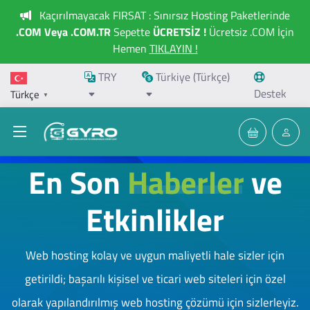
Kaçırılmayacak FIRSAT : Sınırsız Hosting Paketlerinde
.COM Veya .COM.TR
Sepette
ÜCRETSİZ !
Ücretsiz .COM İçin
Hemen
TIKLAYIN !
TRY
Türkiye (Türkçe)
Destek
Türkçe
▼
En Son
Haberler
ve
Etkinlikler
Web hosting kolay ve uygun maliyetli hale sizler için
getirildi; başarılı kişisel ve ticari web siteleri için özel
olarak yapılandırılmış web hosting çözümü için sizlerleyiz.