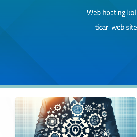
Web hosting kolay
ticari web sit