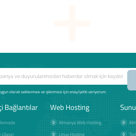
ygun olarak saklanması ve işlenmesi için onay/yetki veriyorum.
çi Bağlantılar
Web Hosting
Sunu
kımızda
Almanya Web Hosting
Alm
e Ulaşın
Linux Hosting
Tür