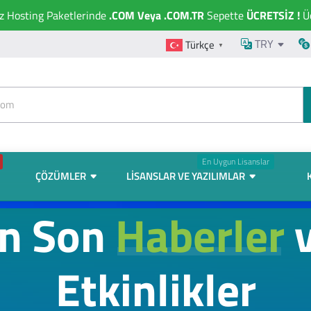
ız Hosting Paketlerinde
.COM Veya .COM.TR
Sepette
ÜCRETSİZ !
Üc
TRY
Türkçe
▼
En Uygun Lisanslar
ÇÖZÜMLER
LISANSLAR VE YAZILIMLAR
n Son
Haberler
Etkinlikler