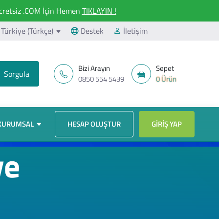
retsiz .COM İçin Hemen
TIKLAYIN !
Türkiye (Türkçe)
Destek
İletişim
Bizi Arayın
Sepet
0850 554 5439
0 Ürün
KURUMSAL
HESAP OLUŞTUR
GIRIŞ YAP
ve