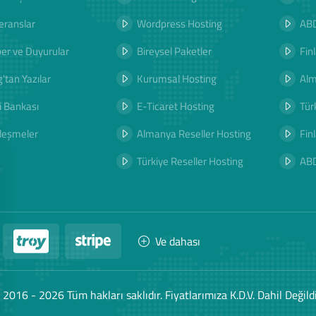
eranslar
Wordpress Hosting
ABD
er ve Duyurular
Bireysel Paketler
Fin
'tan Yazılar
Kurumsal Hosting
Al
i Bankası
E-Ticaret Hosting
Tür
leşmeler
Almanya Reseller Hosting
Fin
Türkiye Reseller Hosting
AB
Ve dahası
 2016 - 2026 Tüm hakları saklıdır. Fiyatlarımıza K.D.V. Dahil Değildi