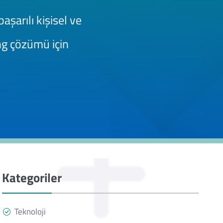
aşarılı kişisel ve
ing çözümü için
Kategoriler
Teknoloji