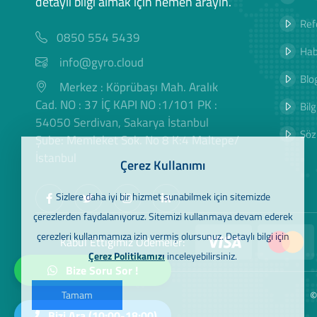
detaylı bilgi almak için hemen arayın.
Ref
0850 554 5439
Hab
info@gyro.cloud
Blog
Merkez : Köprübaşı Mah. Aralık
Cad. NO : 37 İÇ KAPI NO :1/101 PK :
Bilg
54050 Serdivan, Sakarya İstanbul
Söz
Şube: Memleket Sok. No 8 K:4 Maltepe/
İstanbul
Çerez Kullanımı
Sizlere daha iyi bir hizmet sunabilmek için sitemizde
çerezlerden faydalanıyoruz. Sitemizi kullanmaya devam ederek
çerezleri kullanmamıza izin vermiş olursunuz. Detaylı bilgi için
Kabul Ettiğimiz Ödemeler:
Çerez Politikamızı
inceleyebilirsiniz.
Bize Soru Sor !
©
Tamam
Bizi Ara (10:00-18:00)