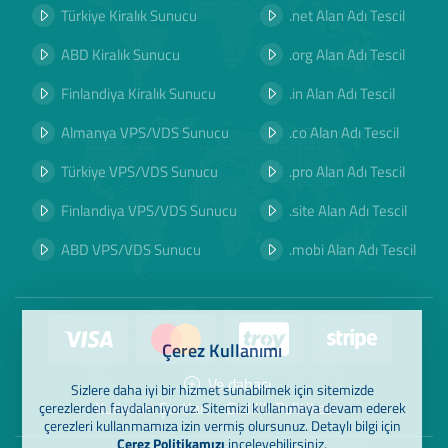
Türkiye Kiralık Sunucu
.net Alan Adı Tescil
ABD Kiralık Sunucu
.org Alan Adı Tescil
Finlandiya Kiralık Sunucu
.in Alan Adı Tescil
Almanya VPS/VDS Sunucu
.co Alan Adı Tescil
Türkiye VPS/VDS Sunucu
.pro Alan Adı Tescil
Finlandiya VPS/VDS Sunucu
.site Alan Adı Tescil
ABD VPS/VDS Sunucu
.mobi Alan Adı Tescil
Çerez Kullanımı
Ve dahası
Sizlere daha iyi bir hizmet sunabilmek için sitemizde
Kullanım Şartları
Gizlilik Politikası
çerezlerden faydalanıyoruz. Sitemizi kullanmaya devam ederek
çerezleri kullanmamıza izin vermiş olursunuz. Detaylı bilgi için
Çerez Politikamızı
inceleyebilirsiniz.