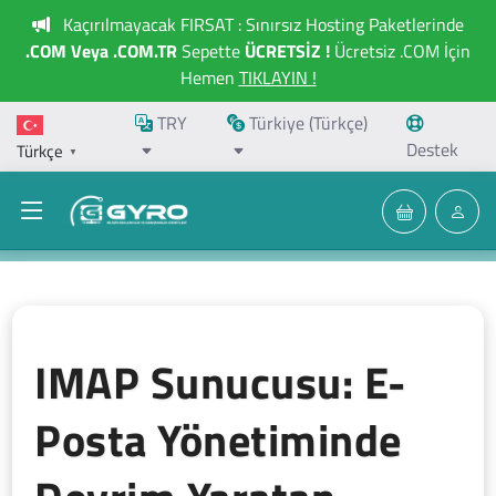
Kaçırılmayacak FIRSAT : Sınırsız Hosting Paketlerinde
.COM Veya .COM.TR
Sepette
ÜCRETSİZ !
Ücretsiz .COM İçin
Hemen
TIKLAYIN !
TRY
Türkiye (Türkçe)
Destek
Türkçe
▼
IMAP Sunucusu: E-
Posta Yönetiminde