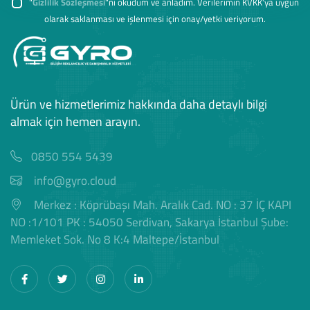
"
Gizlilik Sözleşmesi
"ni okudum ve anladım. Verilerimin KVKK'ya uygun
olarak saklanması ve işlenmesi için onay/yetki veriyorum.
Ürün ve hizmetlerimiz hakkında daha detaylı bilgi
almak için hemen arayın.
0850 554 5439
info@gyro.cloud
Merkez : Köprübaşı Mah. Aralık Cad. NO : 37 İÇ KAPI
NO :1/101 PK : 54050 Serdivan, Sakarya İstanbul Şube:
Memleket Sok. No 8 K:4 Maltepe/İstanbul